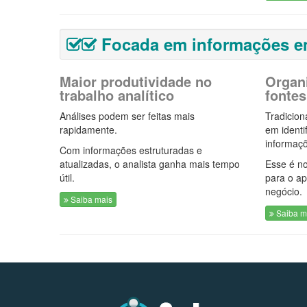
Focada em informações emp
Maior produtividade no
Organ
trabalho analítico
fontes
Análises podem ser feitas mais
Tradicion
rapidamente.
em identif
informaç
Com informações estruturadas e
atualizadas, o analista ganha mais tempo
Esse é n
útil.
para o a
negócio.
Saiba mais
Saiba m