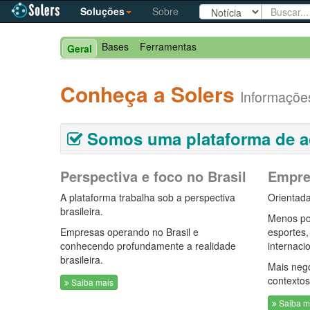
Soluções
Sobre
Bases
Ferramentas
Geral
Conheça a Solers
Informações
Somos uma plataforma de a
Perspectiva e foco no Brasil
Empre
A plataforma trabalha sob a perspectiva
Orientada
brasileira.
Menos pol
Empresas operando no Brasil e
esportes
conhecendo profundamente a realidade
internaci
brasileira.
Mais neg
contextos
Saiba mais
Saiba m