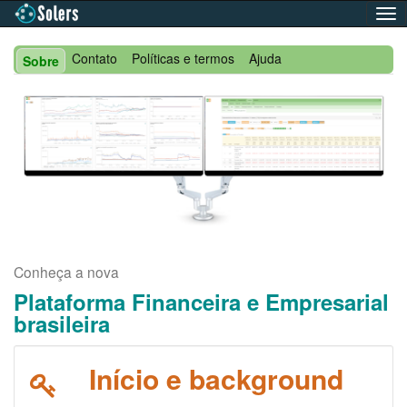
Nav
com
Contato
Políticas e termos
Ajuda
Sobre
Conheça a nova
Plataforma Financeira e Empresarial
brasileira
Início e background